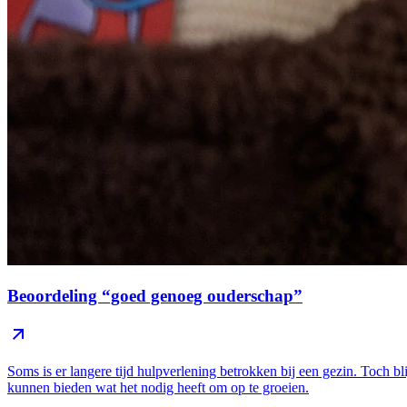
Beoordeling “goed genoeg ouderschap”
Soms is er langere tijd hulpverlening betrokken bij een gezin. Toch b
kunnen bieden wat het nodig heeft om op te groeien.