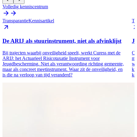
Volledig kenniscentrum
Transparantie
Kennisartikel
Tr
De ARIJ als stuurinstrument, niet als afvinklijst
J
Bij trajecten waarbij onveiligheid speelt, werkt Curess met de
Cu
ARIJ: het Actuarieel Risicotaxatie Instrument voor
mo
Jeugdbescherming. Niet als verantwoording richting gemeente,
we
maar als concreet meetinstrument. Waar zit de onveiligheid, en
ku
is die na verloop van tijd veranderd?
ke