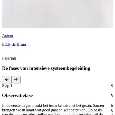
Auteur
Eddy
de Bruin
Fasering
De fases van intensieve systeembegeleiding
Stap
1
St
Observatiefase
W
In de eerste dagen maakt het team kennis met het gezin. Samen
In
brengen we in kaart wat goed gaat en wat beter kan. Op basis
ge
van deze observaties stellen we doelen op die aansluiten bij de
de