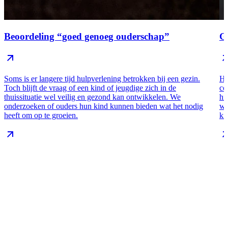
Beoordeling “goed genoeg ouderschap”
G
Soms is er langere tijd hulpverlening betrokken bij een gezin.
He
Toch blijft de vraag of een kind of jeugdige zich in de
co
thuissituatie wel veilig en gezond kan ontwikkelen. We
hi
onderzoeken of ouders hun kind kunnen bieden wat het nodig
we
heeft om op te groeien.
ki