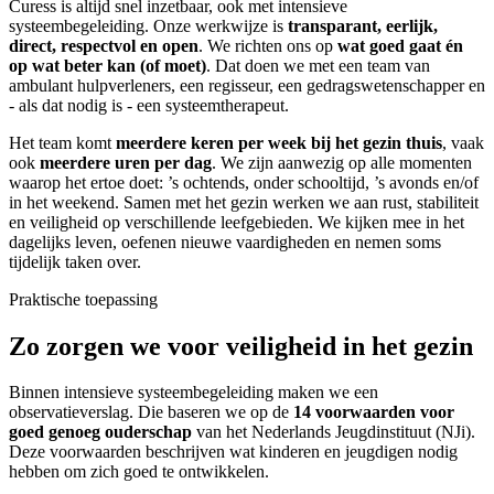
Curess is altijd snel inzetbaar, ook met intensieve
systeembegeleiding. Onze werkwijze is
transparant, eerlijk,
direct, respectvol en open
. We richten ons op
wat goed gaat én
op wat beter kan (of moet)
. Dat doen we met een team van
ambulant hulpverleners, een regisseur, een gedragswetenschapper en
- als dat nodig is - een systeemtherapeut.
Het team komt
meerdere keren per week bij het gezin thuis
, vaak
ook
meerdere uren per dag
. We zijn aanwezig op alle momenten
waarop het ertoe doet: ’s ochtends, onder schooltijd, ’s avonds en/of
in het weekend. Samen met het gezin werken we aan rust, stabiliteit
en veiligheid op verschillende leefgebieden. We kijken mee in het
dagelijks leven, oefenen nieuwe vaardigheden en nemen soms
tijdelijk taken over.
Praktische toepassing
Zo zorgen we voor veiligheid in het gezin
Binnen intensieve systeembegeleiding maken we een
observatieverslag. Die baseren we op de
14 voorwaarden voor
goed genoeg ouderschap
van het Nederlands Jeugdinstituut (NJi).
Deze voorwaarden beschrijven wat kinderen en jeugdigen nodig
hebben om zich goed te ontwikkelen.