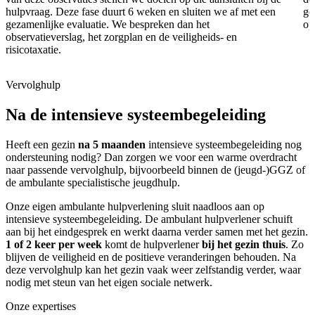
hulpvraag. Deze fase duurt 6 weken en sluiten we af met een
ge
gezamenlijke evaluatie. We bespreken dan het
op
observatieverslag, het zorgplan en de veiligheids- en
risicotaxatie.
Vervolghulp
Na de intensieve systeembegeleiding
Heeft een gezin
na 5 maanden
intensieve systeembegeleiding nog
ondersteuning nodig? Dan zorgen we voor een warme overdracht
naar passende vervolghulp, bijvoorbeeld binnen de (jeugd-)GGZ of
de ambulante specialistische jeugdhulp.
Onze eigen ambulante hulpverlening sluit naadloos aan op
intensieve systeembegeleiding. De ambulant hulpverlener schuift
aan bij het eindgesprek en werkt daarna verder samen met het gezin.
1 of 2 keer per week
komt de hulpverlener
bij het gezin thuis
. Zo
blijven de veiligheid en de positieve veranderingen behouden. Na
deze vervolghulp kan het gezin vaak weer zelfstandig verder, waar
nodig met steun van het eigen sociale netwerk.
Onze expertises